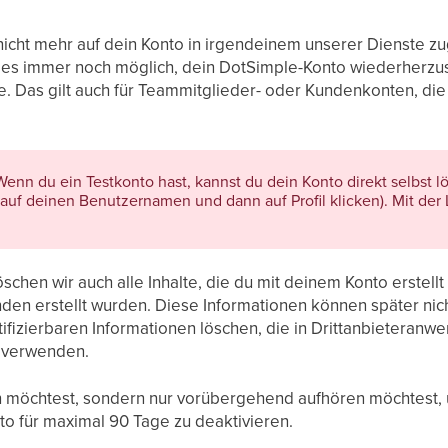
nicht mehr auf dein Konto in irgendeinem unserer Dienste zu
 es immer noch möglich, dein DotSimple-Konto wiederherzus
e. Das gilt auch für Teammitglieder- oder Kundenkonten, di
enn du ein Testkonto hast, kannst du dein Konto direkt selbst l
t (auf deinen Benutzernamen und dann auf Profil klicken). Mit de
chen wir auch alle Inhalte, die du mit deinem Konto erstellt ha
en erstellt wurden. Diese Informationen können später nic
tifizierbaren Informationen löschen, die in Drittanbieteranw
s verwenden.
n möchtest, sondern nur vorübergehend aufhören möchtest, 
to für maximal 90 Tage zu deaktivieren.