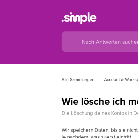
Alle Sammlungen
Account & Worksp
Wie lösche ich m
Die Löschung deines Kontos in D
Wir speichern Daten, bis sie nich
je nachdem, was zuerst eintritt.