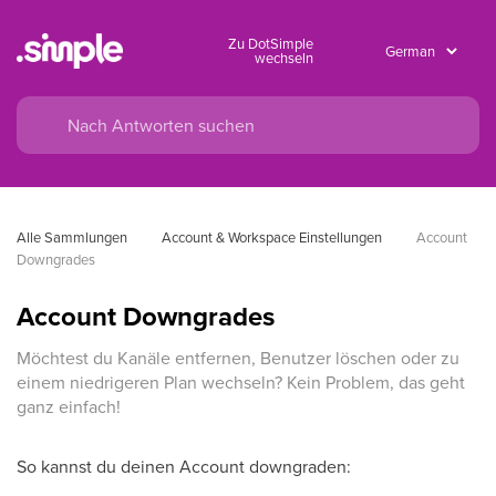
Zu DotSimple
wechseln
Alle Sammlungen
Account & Workspace Einstellungen
Account 
Downgrades
Account Downgrades
Möchtest du Kanäle entfernen, Benutzer löschen oder zu
einem niedrigeren Plan wechseln? Kein Problem, das geht
ganz einfach!
So kannst du deinen Account downgraden: